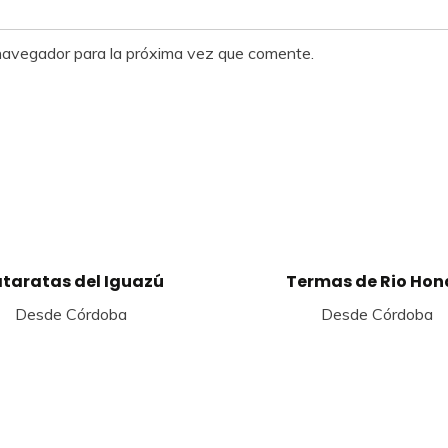
 navegador para la próxima vez que comente.
Este
taratas del Iguazú
Termas de Rio Ho
o
producto
tiene
Desde Córdoba
Desde Córdoba
múltiples
s.
variantes.
Las
s
opciones
se