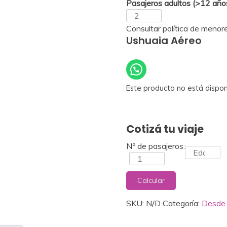
Pasajeros adultos (>12 años
Zoom
Consultar política de menor
Ushuaia Aéreo
Este producto no está dispon
Cotizá tu viaje
Nº de pasajeros:
Calcular
SKU:
N/D
Categoría:
Desde