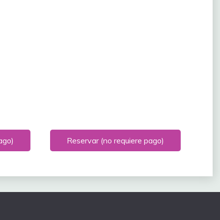
pueden
elegir
en
la
página
de
producto
ago)
Reservar (no requiere pago)