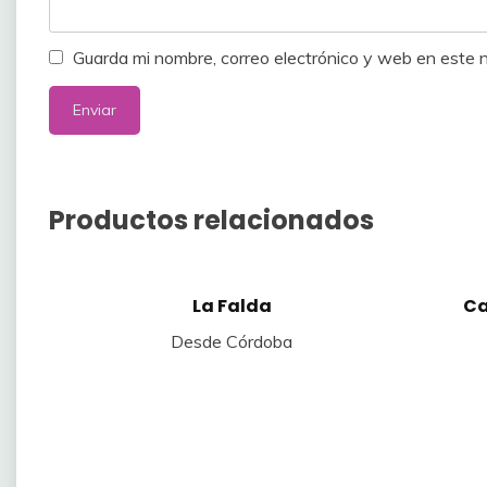
Guarda mi nombre, correo electrónico y web en este
Productos relacionados
Este
Este
La Falda
Ca
producto
product
tiene
tiene
Desde Córdoba
múltiples
múltiples
variantes.
variante
Las
Las
opciones
opcione
se
se