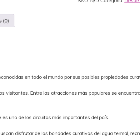
SKU:
N/D
Categoría:
Desde
s (0)
econocidas
en todo
el mundo
por sus posibles propiedades
cura
os visitantes.
Entre las atracciones más populares
se encuentr
 es uno de los circuitos más importantes del país.
buscan disfrutar de las bondades curativas del agua termal, recre