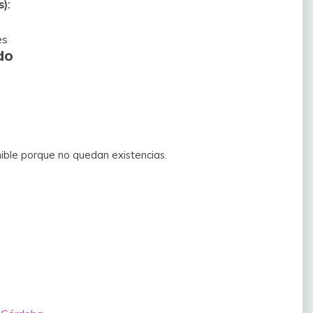
):
es
do
ible porque no quedan existencias.