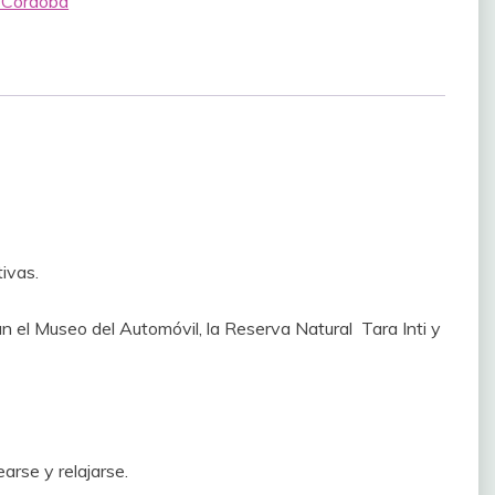
 Córdoba
tivas
.
an
el Museo del Automóvil
, la
Reserva Natural
Tara Inti y
arse y relajarse.