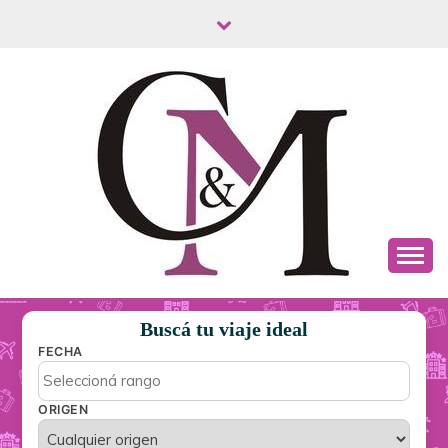
Saltar
al
contenido
C&M TURISMO
Buscá tu viaje ideal
FECHA
ORIGEN