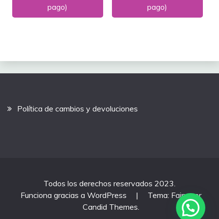
producto
producto
pago)
pago)
Política de cambios y devoluciones
Todos los derechos reservados 2023.
Funciona gracias a WordPress
|
Tema: Fairy por
Candid Themes
.