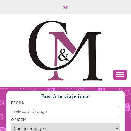
Saltar
al
contenido
C&M TURISMO
Buscá tu viaje ideal
FECHA
ORIGEN