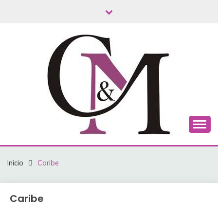
Saltar
al
contenido
C&M TURISMO
Inicio
Caribe
Caribe