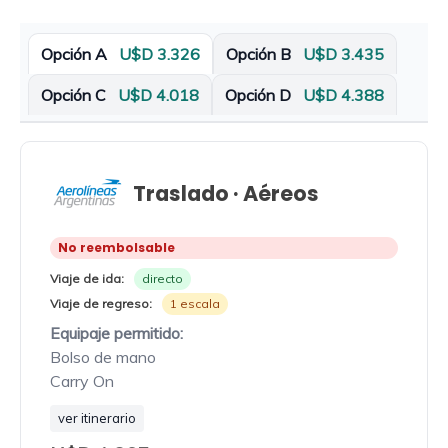
Opción A
U$D 3.326
Opción B
U$D 3.435
Opción C
U$D 4.018
Opción D
U$D 4.388
Traslado · Aéreos
No reembolsable
Viaje de ida:
directo
Viaje de regreso:
1 escala
Equipaje permitido:
Bolso de mano
Carry On
ver itinerario