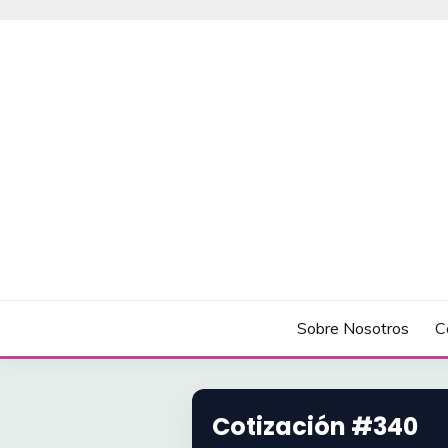
Saltar
al
contenido
C&M TURISMO
Sobre Nosotros
C
Cotización #340