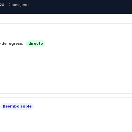
026
2 pasajeros
e de regreso:
directo
r
Reembolsable