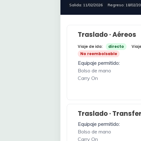
Salida: 11/02/2026
Regreso: 18/02/2
Traslado · Aéreos
Viaje de ida:
directo
Viaj
No reembolsable
Equipaje permitido:
Bolso de mano
Carry On
Traslado · Transfe
Equipaje permitido:
Bolso de mano
Carry On