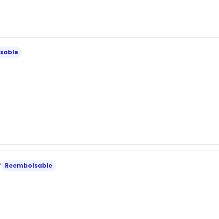
sable
r
Reembolsable