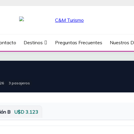
ontacto
Destinos
Preguntas Frecuentes
Nuestros D
026
3 pasajeros
ión B
U$D 3.123