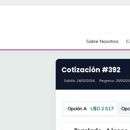
Saltar
al
contenido
C&M TURISMO
Sobre Nosotros
C
Cotización #392
Salida: 16/02/2026
Regreso: 25/02/2
Opción A
U$D 2.517
Opc