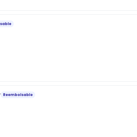
sable
r
Reembolsable