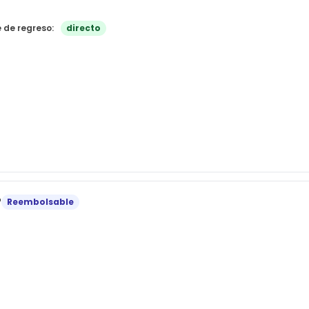
e de regreso:
directo
r
Reembolsable