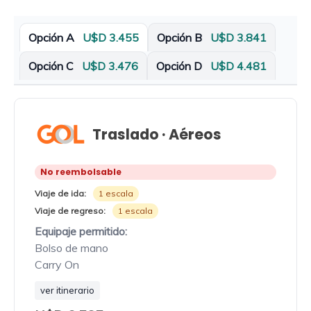
Opción A
U$D 3.455
Opción B
U$D 3.841
Opción C
U$D 3.476
Opción D
U$D 4.481
Traslado · Aéreos
No reembolsable
Viaje de ida:
1 escala
Viaje de regreso:
1 escala
Equipaje permitido:
Bolso de mano
Carry On
ver itinerario