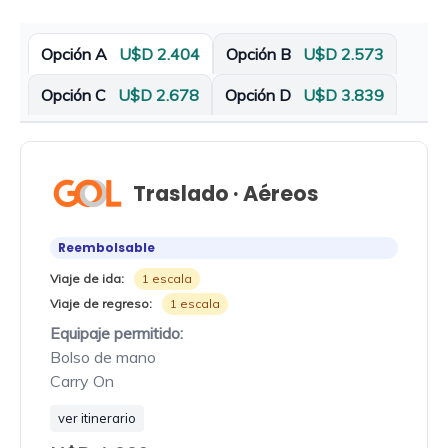
Opción A
U$D 2.404
Opción B
U$D 2.573
Opción C
U$D 2.678
Opción D
U$D 3.839
Traslado · Aéreos
Reembolsable
Viaje de ida:
1 escala
Viaje de regreso:
1 escala
Equipaje permitido:
Bolso de mano
Carry On
ver itinerario