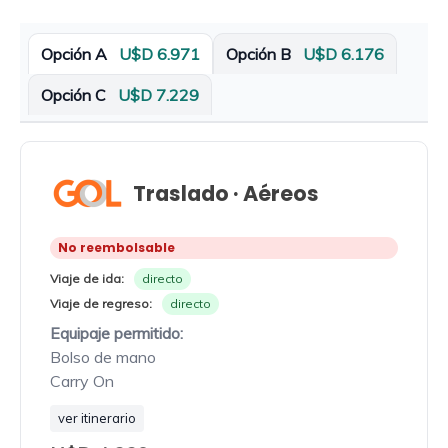
Opción A
U$D 6.971
Opción B
U$D 6.176
Opción C
U$D 7.229
Traslado · Aéreos
No reembolsable
Viaje de ida:
directo
Viaje de regreso:
directo
Equipaje permitido:
Bolso de mano
Carry On
ver itinerario