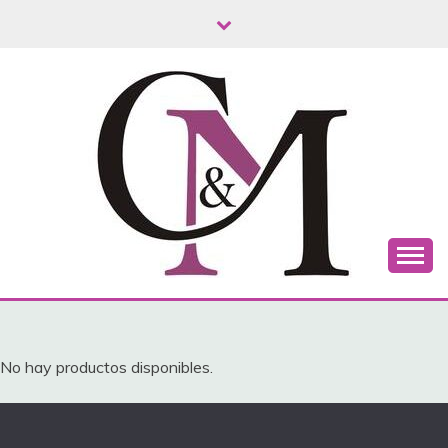
Saltar
al
contenido
C&M TURISMO
No hay productos disponibles.